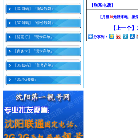
【联系电话】
【3G號码】『顶级靓號』
【月租
10
元赠来电、接
【3G號码】『特价靓號』
【上一个】
【随意打】『现卡详单』
分享到：
【商务卡】『现卡详单』
【3G號码】『普号详单』
『3G/4G资费』