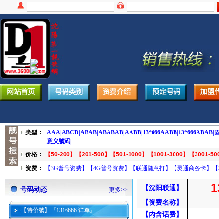
类型：
AAA|
ABCD|
ABAB|
ABABAB|
AABB|
13*666AABB|
13*666ABAB|
固
意义號码|
价格：
【50-200】
【201-500】
【501-1000】
【1001-3000】
【3001-50
资费：
【3G普号资费】
【4G普号资费】
【联通随意打】
【灵通商务卡】
【
1
【沈阳联通】
号码动态
更多>>
【资费名称】
【特价號】『1316666 详单』
【内含话费】