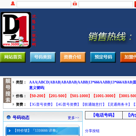
类型：
AAA|
ABCD|
ABAB|
ABABAB|
AABB|
13*666AABB|
13*666ABAB|
固
意义號码|
价格：
【50-200】
【201-500】
【501-1000】
【1001-3000】
【3001-50
资费：
【3G普号资费】
【4G普号资费】
【联通随意打】
【灵通商务卡】
【
【电话号码】
【内
号码动态
更多>>
【特价號】『1316666 详单』
分享按钮