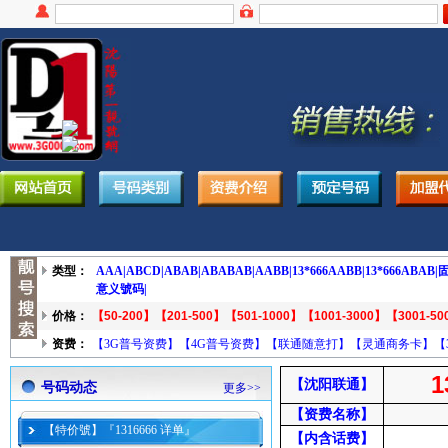
类型：
AAA|
ABCD|
ABAB|
ABABAB|
AABB|
13*666AABB|
13*666ABAB|
固
意义號码|
价格：
【50-200】
【201-500】
【501-1000】
【1001-3000】
【3001-50
资费：
【3G普号资费】
【4G普号资费】
【联通随意打】
【灵通商务卡】
【
1
【沈阳联通】
号码动态
更多>>
【资费名称】
【特价號】『1316666 详单』
【内含话费】