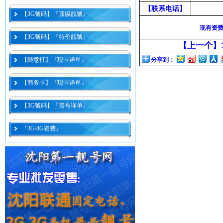
【联系电话】
【3G號码】『顶级靓號』
现有资
【3G號码】『特价靓號』
【上一个】
【随意打】『现卡详单』
分享到：
【商务卡】『现卡详单』
【3G號码】『普号详单』
『3G/4G资费』