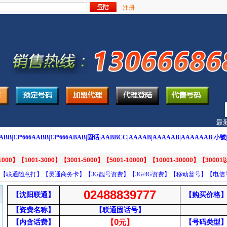
注册
最新
ABB|
13*666AABB|
13*666ABAB|
固话|
AABBCC|
AAAAB|
AAAAAB|
AAAAAAB|
小號
1000】
【1001-3000】
【3001-5000】
【5001-10000】
【10001-30000】
【3000
【联通随意打】
【灵通商务卡】
【3G靓号资费】
【3G/4G资费】
【移动普号】
【电信
02488839777
【沈阳联通】
【购买价格
【资费名称】
【联通固话号】
0
【
【内含话费】
元】
【号码类型