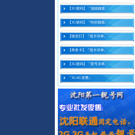
【3G號码】『顶级靓號』
【3G號码】『特价靓號』
【随意打】『现卡详单』
【商务卡】『现卡详单』
【3G號码】『普号详单』
『3G/4G资费』