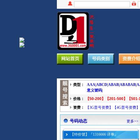
类型：
AAA|
ABCD|
ABAB|
ABABAB|
A
意义號码|
价格：
【50-200】
【201-500】
【501-
资费：
【3G普号资费】
【4G普号资费】
号码动态
更多>>
【特价號】『1316666 详单』