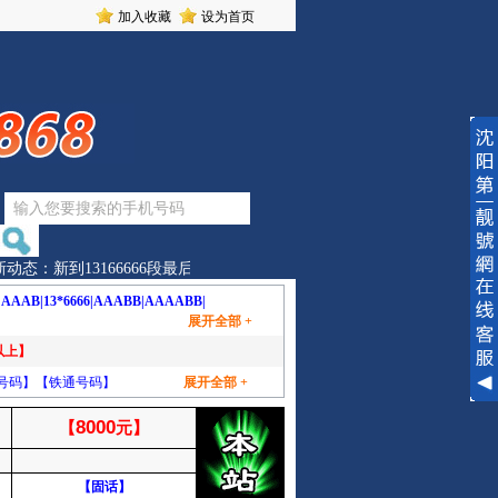
加入收藏
设为首页
动态：新到13166666段最后的经典、数量有限、批发零售1316666段普
|
AAAB|
13*6666|
AAABB|
AAAABB|
展开全部 +
1以上】
号码】
【铁通号码】
展开全部 +
8000
【
】
元】
】
【固话】