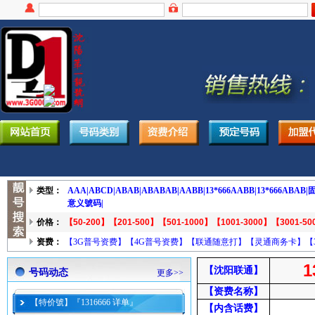
类型：
AAA|
ABCD|
ABAB|
ABABAB|
AABB|
13*666AABB|
13*666ABAB|
固
意义號码|
价格：
【50-200】
【201-500】
【501-1000】
【1001-3000】
【3001-50
资费：
【3G普号资费】
【4G普号资费】
【联通随意打】
【灵通商务卡】
【
1
【沈阳联通】
号码动态
更多>>
【资费名称】
【特价號】『1316666 详单』
【内含话费】