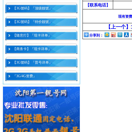
【联系电话】
【3G號码】『顶级靓號』
现有资
【3G號码】『特价靓號』
【上一个】
【随意打】『现卡详单』
分享到：
【商务卡】『现卡详单』
【3G號码】『普号详单』
『3G/4G资费』