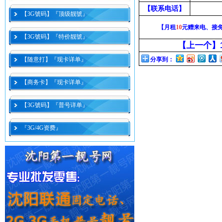
【联系电话】
【3G號码】『顶级靓號』
【月租
10
元赠来电、接
【3G號码】『特价靓號』
【上一个】
【随意打】『现卡详单』
分享到：
【商务卡】『现卡详单』
【3G號码】『普号详单』
『3G/4G资费』