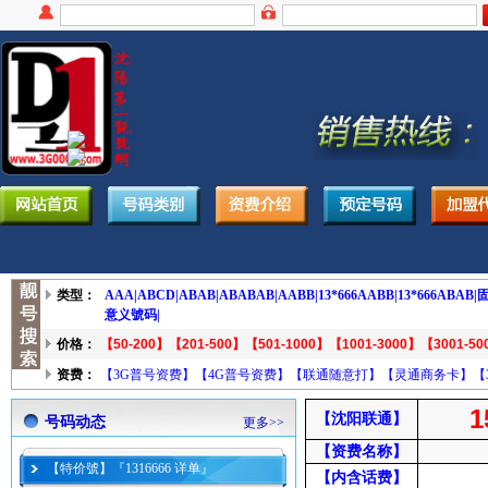
类型：
AAA|
ABCD|
ABAB|
ABABAB|
AABB|
13*666AABB|
13*666ABAB|
固
意义號码|
价格：
【50-200】
【201-500】
【501-1000】
【1001-3000】
【3001-50
资费：
【3G普号资费】
【4G普号资费】
【联通随意打】
【灵通商务卡】
【
1
【沈阳联通】
号码动态
更多>>
【资费名称】
【特价號】『1316666 详单』
【内含话费】