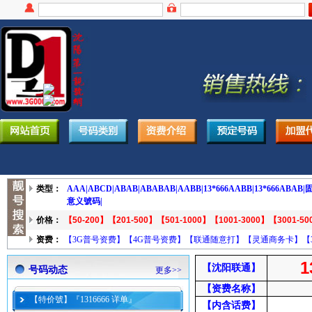
类型：
AAA|
ABCD|
ABAB|
ABABAB|
AABB|
13*666AABB|
13*666ABAB|
固
意义號码|
价格：
【50-200】
【201-500】
【501-1000】
【1001-3000】
【3001-50
资费：
【3G普号资费】
【4G普号资费】
【联通随意打】
【灵通商务卡】
【
1
【沈阳联通】
号码动态
更多>>
【资费名称】
【特价號】『1316666 详单』
【内含话费】