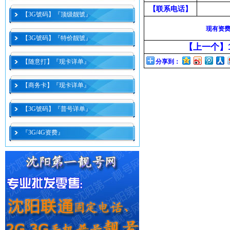
【联系电话】
【3G號码】『顶级靓號』
现有资
【3G號码】『特价靓號』
【上一个】
【随意打】『现卡详单』
分享到：
【商务卡】『现卡详单』
【3G號码】『普号详单』
『3G/4G资费』