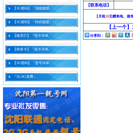
【联系电话】
【3G號码】『顶级靓號』
【月租
10
元赠来电、接
【3G號码】『特价靓號』
【上一个】
【随意打】『现卡详单』
分享到：
【商务卡】『现卡详单』
【3G號码】『普号详单』
『3G/4G资费』