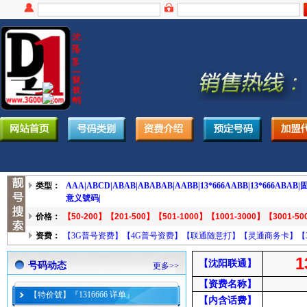
类型：
AAA|
ABCD|
ABAB|
ABABAB|
AABB|
13*666AABB|
13*666ABAB|
固
意义號码|
价格：
【50-200】
【201-500】
【501-1000】
【1001-3000】
【3001-50
资费：
【3G普号资费】
【4G普号资费】
【联通随意打】
【灵通商务卡】
【
1
【沈阳联通】
号码动态
更多>>
【资费名称】
【特价號】『1316666 详单』
【内含话费】