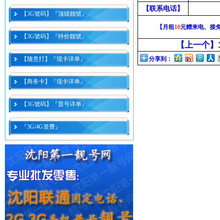
【联系电话】
【3G號码】『顶级靓號』
【月租
10
元赠来电、接
【3G號码】『特价靓號』
【上一个】
【随意打】『现卡详单』
分享到：
【商务卡】『现卡详单』
【3G號码】『普号详单』
『3G/4G资费』