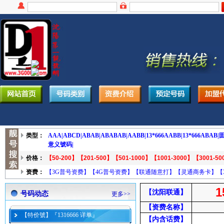
类型：
AAA|
ABCD|
ABAB|
ABABAB|
AABB|
13*666AABB|
13*666ABAB|
固
意义號码|
价格：
【50-200】
【201-500】
【501-1000】
【1001-3000】
【3001-50
资费：
【3G普号资费】
【4G普号资费】
【联通随意打】
【灵通商务卡】
【
1
【沈阳联通】
号码动态
更多>>
【资费名称】
【特价號】『1316666 详单』
【内含话费】